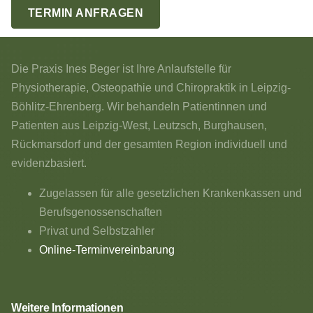
TERMIN ANFRAGEN
Die Praxis Ines Beger ist Ihre Anlaufstelle für
Physiotherapie, Osteopathie und Chiropraktik in Leipzig-
Böhlitz-Ehrenberg. Wir behandeln Patientinnen und
Patienten aus Leipzig-West, Leutzsch, Burghausen,
Rückmarsdorf und der gesamten Region individuell und
evidenzbasiert.
Zugelassen für alle gesetzlichen Krankenkassen und
Berufsgenossenschaften
Privat und Selbstzahler
Online-Terminvereinbarung
Weitere Informationen