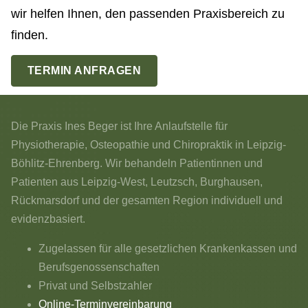
wir helfen Ihnen, den passenden Praxisbereich zu
finden.
TERMIN ANFRAGEN
Die Praxis Ines Beger ist Ihre Anlaufstelle für
Physiotherapie, Osteopathie und Chiropraktik in Leipzig-
Böhlitz-Ehrenberg. Wir behandeln Patientinnen und
Patienten aus Leipzig-West, Leutzsch, Burghausen,
Rückmarsdorf und der gesamten Region individuell und
evidenzbasiert.
Zugelassen für alle gesetzlichen Krankenkassen und
Berufsgenossenschaften
Privat und Selbstzahler
Online-Terminvereinbarung