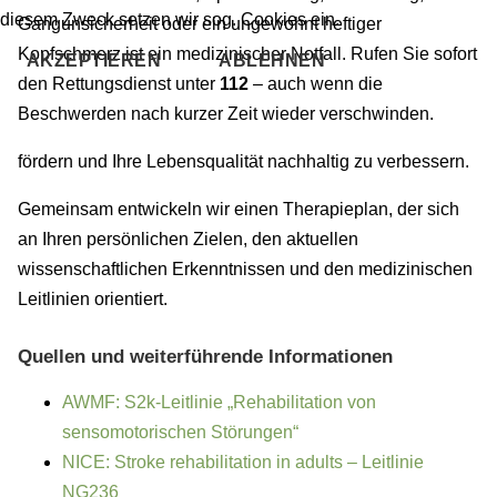
diesem Zweck setzen wir sog. Cookies ein.
Gangunsicherheit oder ein ungewohnt heftiger
Kopfschmerz ist ein medizinischer Notfall. Rufen Sie sofort
AKZEPTIEREN
ABLEHNEN
den Rettungsdienst unter
112
– auch wenn die
Beschwerden nach kurzer Zeit wieder verschwinden.
fördern und Ihre Lebensqualität nachhaltig zu verbessern.
Gemeinsam entwickeln wir einen Therapieplan, der sich
an Ihren persönlichen Zielen, den aktuellen
wissenschaftlichen Erkenntnissen und den medizinischen
Leitlinien orientiert.
Quellen und weiterführende Informationen
AWMF: S2k-Leitlinie „Rehabilitation von
sensomotorischen Störungen“
NICE: Stroke rehabilitation in adults – Leitlinie
NG236