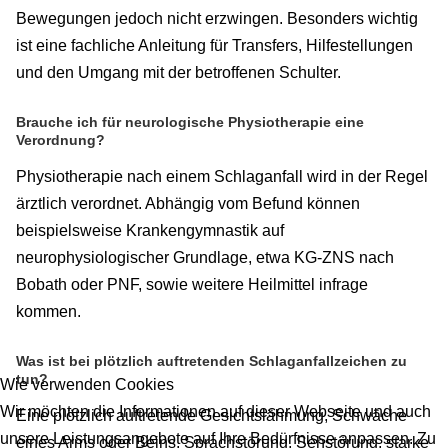
Bewegungen jedoch nicht erzwingen. Besonders wichtig
ist eine fachliche Anleitung für Transfers, Hilfestellungen
und den Umgang mit der betroffenen Schulter.
Brauche ich für neurologische Physiotherapie eine
Verordnung?
Physiotherapie nach einem Schlaganfall wird in der Regel
ärztlich verordnet. Abhängig vom Befund können
beispielsweise Krankengymnastik auf
neurophysiologischer Grundlage, etwa KG-ZNS nach
Bobath oder PNF, sowie weitere Heilmittel infrage
kommen.
Was ist bei plötzlich auftretenden Schlaganfallzeichen zu
tun?
Wie verwenden Cookies
Wir möchten die Informationen auf dieser Webseite und auch
Eine plötzlich auftretende Gesichtslähmung, Schwäche
unsere Leistungsangebote auf Ihre Bedürfnisse anpassen. Zu
eines Arms oder Beins, Sprachstörung, Sehstörung, starke