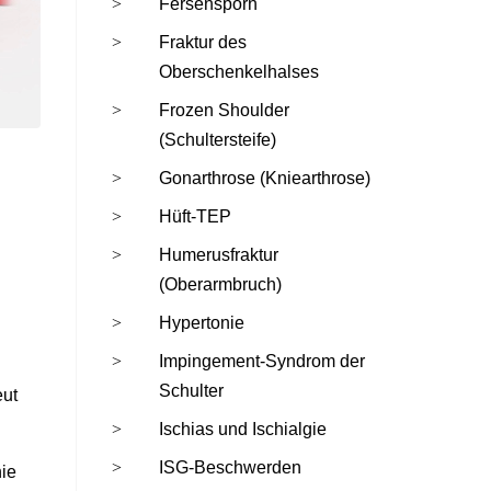
Fersensporn
Fraktur des
Oberschenkelhalses
Frozen Shoulder
(Schultersteife)
Gonarthrose (Kniearthrose)
Hüft-TEP
Humerusfraktur
(Oberarmbruch)
Hypertonie
Impingement-Syndrom der
Schulter
eut
Ischias und Ischialgie
ISG-Beschwerden
ie