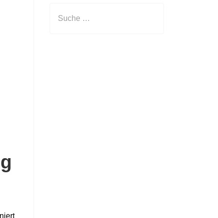
ig
niert