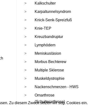
h
Kalkschulter
Karpaltunnelsyndrom
Knick-Senk-Spreizfuß
Knie-TEP
Kreuzbandruptur
Lymphödem
Meniskusläsion
ch
Morbus Bechterew
Multiple Sklerose
Muskeldystrophie
Nackenschmerzen - HWS
Omarthrose
(Schulterarthrose)
ssen. Zu diesem Zweck setzen wir sog. Cookies ein.