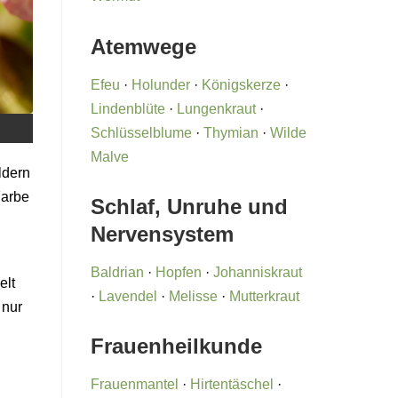
Atemwege
Efeu
·
Holunder
·
Königskerze
·
Lindenblüte
·
Lungenkraut
·
Schlüsselblume
·
Thymian
·
Wilde
Malve
ldern
Farbe
Schlaf, Unruhe und
Nervensystem
Baldrian
·
Hopfen
·
Johanniskraut
elt
·
Lavendel
·
Melisse
·
Mutterkraut
 nur
Frauenheilkunde
Frauenmantel
·
Hirtentäschel
·