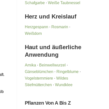
Schafgarbe
·
Weiße Taubnessel
Herz und Kreislauf
Herzgespann
·
Rosmarin
·
Weißdorn
Haut und äußerliche
Anwendung
Arnika
·
Beinwellwurzel
·
Gänseblümchen
·
Ringelblume
·
ft.
Vogelsternmiere
·
Wildes
Stiefmütterchen
·
Wundklee
alb
Pflanzen Von A Bis Z