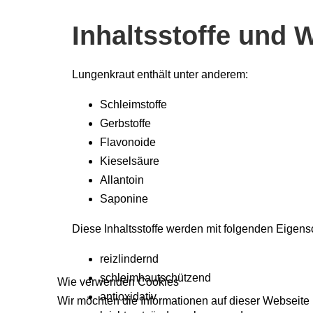
Inhaltsstoffe und 
Lungenkraut enthält unter anderem:
Schleimstoffe
Gerbstoffe
Flavonoide
Kieselsäure
Allantoin
Saponine
Diese Inhaltsstoffe werden mit folgenden Eigens
reizlindernd
schleimhautschützend
Wie verwenden Cookies
antioxidativ
Wir möchten die Informationen auf dieser Webseite