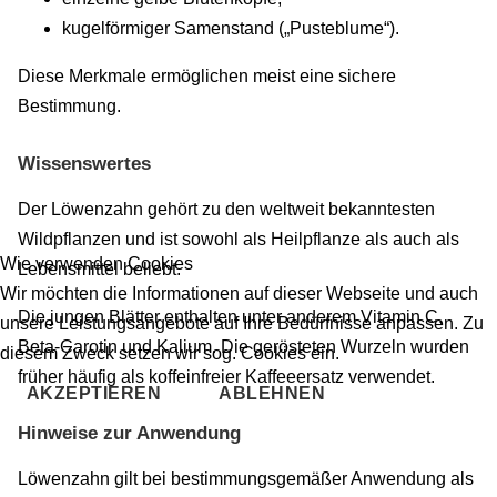
kugelförmiger Samenstand („Pusteblume“).
Diese Merkmale ermöglichen meist eine sichere
Bestimmung.
Wissenswertes
Der Löwenzahn gehört zu den weltweit bekanntesten
Wildpflanzen und ist sowohl als Heilpflanze als auch als
Wie verwenden Cookies
Lebensmittel beliebt.
Wir möchten die Informationen auf dieser Webseite und auch
Die jungen Blätter enthalten unter anderem Vitamin C,
unsere Leistungsangebote auf Ihre Bedürfnisse anpassen. Zu
Beta-Carotin und Kalium. Die gerösteten Wurzeln wurden
diesem Zweck setzen wir sog. Cookies ein.
früher häufig als koffeinfreier Kaffeeersatz verwendet.
AKZEPTIEREN
ABLEHNEN
Hinweise zur Anwendung
Löwenzahn gilt bei bestimmungsgemäßer Anwendung als