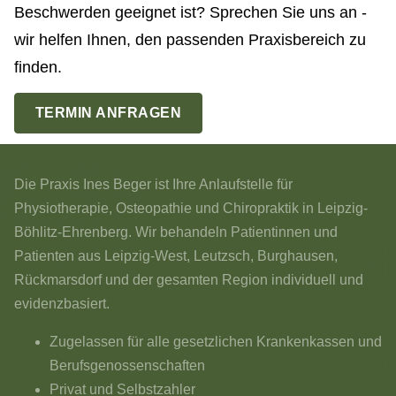
Beschwerden geeignet ist? Sprechen Sie uns an -
wir helfen Ihnen, den passenden Praxisbereich zu
finden.
TERMIN ANFRAGEN
Die Praxis Ines Beger ist Ihre Anlaufstelle für
Physiotherapie, Osteopathie und Chiropraktik in Leipzig-
Böhlitz-Ehrenberg. Wir behandeln Patientinnen und
Patienten aus Leipzig-West, Leutzsch, Burghausen,
Rückmarsdorf und der gesamten Region individuell und
evidenzbasiert.
Zugelassen für alle gesetzlichen Krankenkassen und
Berufsgenossenschaften
Privat und Selbstzahler