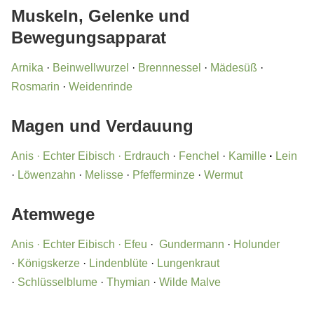
Muskeln, Gelenke und
Bewegungsapparat
Arnika
·
Beinwellwurzel
·
Brennnessel
·
Mädesüß
·
Rosmarin
·
Weidenrinde
Magen und Verdauung
Anis
·
Echter Eibisch
·
Erdrauch
·
Fenchel
·
Kamille
·
Lein
·
Löwenzahn
·
Melisse
·
Pfefferminze
·
Wermut
Atemwege
Anis
·
Echter Eibisch
· Efeu
·
Gundermann
·
Holunder
·
Königskerze
·
Lindenblüte
·
Lungenkraut
·
Schlüsselblume
·
Thymian
·
Wilde Malve