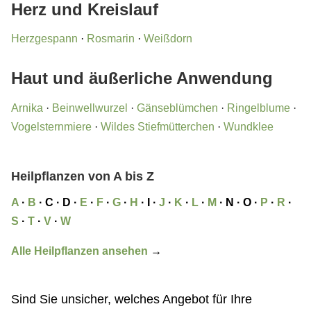
Herz und Kreislauf
Herzgespann
·
Rosmarin
·
Weißdorn
Haut und äußerliche Anwendung
Arnika
·
Beinwellwurzel
·
Gänseblümchen
·
Ringelblume
·
Vogelsternmiere
·
Wildes Stiefmütterchen
·
Wundklee
Heilpflanzen von A bis Z
A
·
B
· C · D ·
E
·
F
·
G
·
H
· I ·
J
·
K
·
L
·
M
· N · O ·
P
·
R
·
S
·
T
·
V
·
W
Alle Heilpflanzen ansehen
→
Sind Sie unsicher, welches Angebot für Ihre