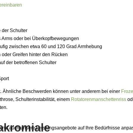
ereinbaren
 der Schulter
s Arms oder bei Überkopfbewegungen
äufig zwischen etwa 60 und 120 Grad Armhebung
oder Greifen hinter den Rücken
f der betroffenen Schulter
Sport
. Ähnliche Beschwerden können unter anderem bei einer
Froz
hrose, Schulterinstabilität, einem
Rotatorenmanschettenriss
od
ten.
akromiale
 und auch unsere Leistungsangebote auf Ihre Bedürfnisse anpa