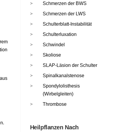
Schmerzen der BWS
Schmerzen der LWS
Schulterblatt-Instabilität
Schulterluxation
erem
Schwindel
tion
Skoliose
SLAP-Läsion der Schulter
Spinalkanalstenose
 aus
Spondylolisthesis
(Wirbelgleiten)
Thrombose
n.
Heilpflanzen Nach