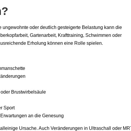
n?
ine ungewohnte oder deutlich gesteigerte Belastung kann die
rkopfarbeit, Gartenarbeit, Krafttraining, Schwimmen oder
usreichende Erholung können eine Rolle spielen.
enmanschette
eränderungen
 oder Brustwirbelsäule
er Sport
d Erwartungen an die Genesung
ie alleinige Ursache. Auch Veränderungen in Ultraschall oder MR