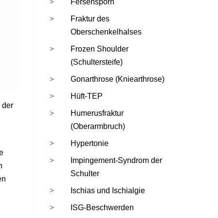
Fersensporn
Fraktur des
Oberschenkelhalses
Frozen Shoulder
(Schultersteife)
Gonarthrose (Kniearthrose)
Hüft-TEP
 der
Humerusfraktur
(Oberarmbruch)
Hypertonie
e
Impingement-Syndrom der
n
Schulter
en
Ischias und Ischialgie
ISG-Beschwerden