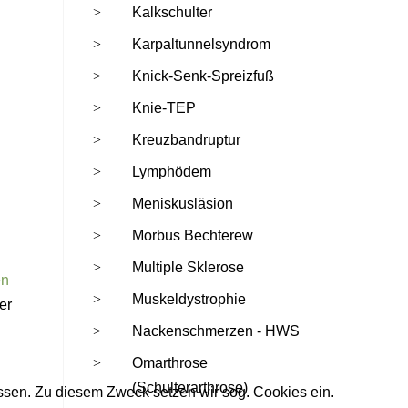
Kalkschulter
Karpaltunnelsyndrom
Knick-Senk-Spreizfuß
Knie-TEP
Kreuzbandruptur
Lymphödem
Meniskusläsion
Morbus Bechterew
Multiple Sklerose
en
Muskeldystrophie
er
Nackenschmerzen - HWS
Omarthrose
(Schulterarthrose)
ssen. Zu diesem Zweck setzen wir sog. Cookies ein.